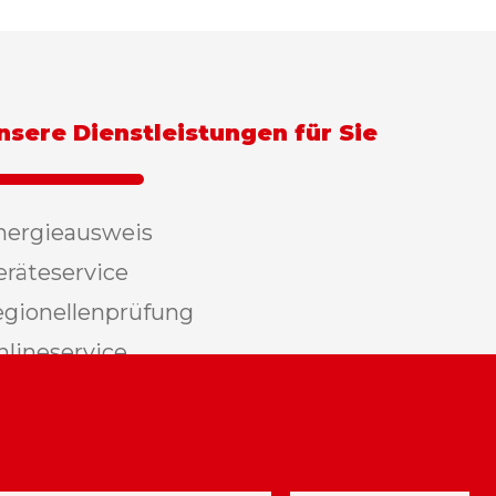
nsere Dienstleistungen für Sie
nergieausweis
eräteservice
egionellenprüfung
nlineservice
auchmelder
brechnungsservice