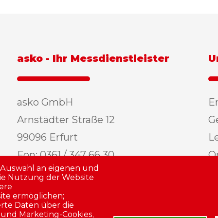
asko - Ihr Messdienstleister
U
asko GmbH
E
Arnstädter Straße 12
G
99096 Erfurt
L
Fon: 0361 / 347 66 30
O
e Auswahl an eigenen und
Fax: 0361 / 347 66 37
R
die Nutzung der Website
sere
E-Mail:
info@asko24.de
A
ite ermöglichen;
erte Daten über die
Zu Google Maps
 und Marketing-Cookies,