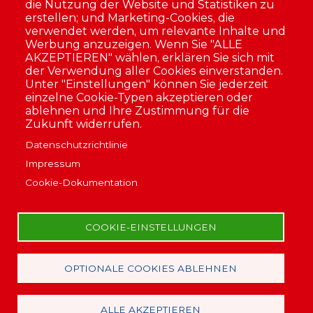
die Nutzung der Website und Statistiken zu
erstellen; und Marketing-Cookies, die
verwendet werden, um relevante Inhalte und
Werbung anzuzeigen. Wenn Sie "ALLE
Energieausweis
AKZEPTIEREN" wählen, erklären Sie sich mit
der Verwendung aller Cookies einverstanden.
Geräteservice
Unter "Einstellungen" können Sie jederzeit
Legionellenprüfung
einzelne Cookie-Typen akzeptieren oder
Onlineservice
ablehnen und Ihre Zustimmung für die
Rauchmelder
Zukunft widerrufen.
Abrechnungsservice
Datenschutzrichtlinie
Impressum
Cookie-Dokumentation
COOKIE-EINSTELLUNGEN
Alle Rechte vorbehalten
© 2021 asko GmbH
OPTIONALE COOKIES ABLEHNEN
Fußbereich
AGB
Datenschutz
ALLE AKZEPTIEREN