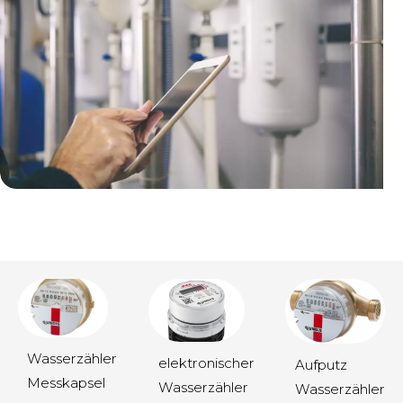
Wasserzähler
elektronischer
Aufputz
Wasserzähler
elektronischer
Messkapsel
Aufputz
Wasserzähler
Wasserzähler
Messkapsel
Messkapsel
Verschraubung
Wasserzähler
Wasserzähler