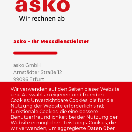
asko - Ihr Messdienstleister
asko GmbH
Arnstädter Straße 12
99096 Erfurt
Fon: 0361 / 347 66 30
Wir verwenden auf den Seiten dieser Website
Fax: 0361 / 347 66 37
eine Auswahl an eigenen und fremden
Cookies: Unverzichtbare Cookies, die für die
E-Mail:
info@asko24.de
Nutzung der Website erforderlich sind;
Zu Google Maps
funktionale Cookies, die eine bessere
Benutzerfreundlichkeit bei der Nutzung der
Website ermöglichen; Leistungs-Cookies, die
wir verwenden, um aggregierte Daten über
Unsere Dienstleistungen für Sie